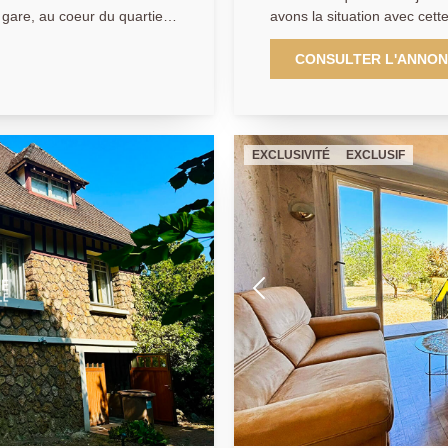
a gare, au coeur du quartier
avons la situation avec cette
nt modernisée ne vous
travaux prévue au 1er trime
on prévue pour le 1er
cette maison où vous y sere
CONSULTER L'ANNO
5 minutes à pieds de la gar
a avec ces prestations haut
sur une parcelle de 237 m2
lité faisant de cette
prestations ultra haut de gamm
 au mieux avec les
trouverez : - Au rez-de-chau
EXCLUSIVITÉ
EXCLUSIF
ergétique comme esthétique!
m², W.C - À l'étage : 3 cha
 Entrée, cuisine, W.C,
de 26,1m2 avec salle d'eau et W.C et une salle d'eau avec W.C
esservant trois chambres
supplémentaire. - Au 2eme 
d'eau et W.C Un garage vous permettra d'y garer votre véhicule à
d'eau et W.C. - Au sous-sol
l'abri. C'est un projet à ne pas manquer ! N'hésitez plus et contactez-
 possibilités
nous dès maintenant au 01.3
pour obtenir plus d'informati
lus et contactez-nous dès
iser une visite ou pour