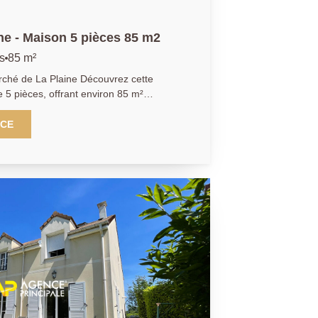
ine - Maison 5 pièces 85 m2
s
85 m²
La Plaine Découvrez cette
 5 pièces, offrant environ 85 m²
 534 m², idéalement située dans le
NCE
s, une cuisine indépendante, un séjour
éable terrasse et le jardin, une
, un WC indépendant ainsi qu'un couloir
e compose
ffrent une
'une pièce supplémentaire, idéale pour
ux ou un espace de rangement selon vos
 cave et de nombreux espaces de
les moments de détente en famille, les
jets d'aménagement paysager. Une
tiel d'évolution, idéale pour une famille