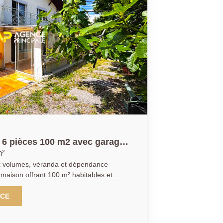
e d'appoint (7,18 m² loi Carrez / 35,26
 vous profiterez d'une place de
age, d'une terrasse agréable et d'un
de détente en famille. Une maison
idéale pour une famille, à proximité des
ronnement paisible. Contactez-nous dès
1 pour obtenir plus d'informations ou
n 6 pièces 100 m2 avec garage
m²
x volumes, véranda et dépendance
maison offrant 100 m² habitables et
sur un terrain clos de 299 m², idéale
space et de confort. Dès l'entrée,
NCE
gréable véranda d'environ 32 m². Le rez-
ement une entrée, une cuisine équipée,