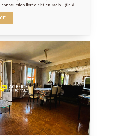
 construction livrée clef en main ! (fin des
stre 2027) Situation exceptionnelle pour
z les premiers à y poser vos meubles! A
NCE
e, au coeur du quartier des 10 arpents,
, cette maison de 173.50 m2 aux
e saura vous séduire. Vous y
ssée : entrée, cuisine, séjour triple de 54
mbres dont une de 17,6 m2 ainsi qu'une
niveau : 2 grandes chambres avec salle
9.13.12.21 pour organiser une visite ou
ons !