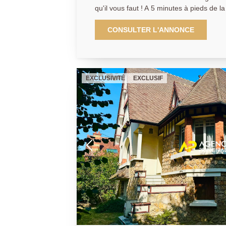
qu'il vous faut ! A 5 minutes à pieds de l
des 10 arpents, cette maison entièreme
laissera pas indifférent. (fin de rénovati
CONSULTER L'ANNONCE
trimestre 2027) Édifiée sur un terrain d'environ 348 m2, ce pavillon 6
pièces de plus de 110 m2 vous accueiller
de gamme faite avec des matériaux de qua
rénovation un bien irréprochable, collant
EXCLUSIVITÉ
EXCLUSIF
demandes actuelles d'un point de vu én
Vous y trouverez : - Au rez-de-chaussée :
séjour double. - Au 1er étage : couloir d
dont une avec salle d'eau et W.C, salle d'eau avec W.C. - Au 2ème
étage : dégagement, chambre avec salle 
total : 4 pièces laissant place à toutes les
d'aménagement. Un garage complète ce bien. Une visite et vous
serez littéralement conquis ! N'hésitez p
maintenant au 01.39.13.12.21 pour organ
obtenir plus d'informations !