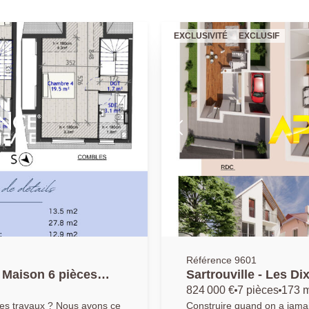
EXCLUSIVITÉ
EXCLUSIF
Référence 9601
- Maison 6 pièces
Sartrouville - Les Di
173.50 m2
824 000 €
7 pièces
173 
les travaux ? Nous avons ce
Construire quand on a jamais f