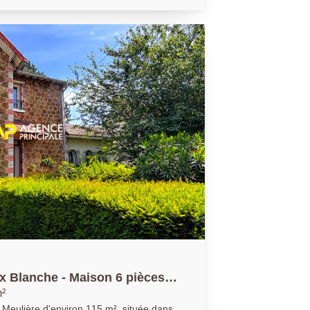
si qu'une salle d'eau. Au premier
ois chambres, dont deux spacieuses
 offrant de beaux espaces de vie pour
au sol, parfaits pour une suite
un espace bureau. La maison
s-sol partiel avec cave, pratique pour le
iron 15,02 m² équipée d'une salle d'eau
reuses possibilités (studio, espace
, atelier...). Une terrasse et un jardin
 fonctionnel. Une maison aux
nt volumes, fonctionnalité et espaces
ntactez-nous
 !
oix Blanche - Maison 6 pièces
²
Meulière d'environ 115 m², située dans