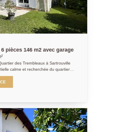
espace et de la proximité des écoles, des
lus et
ant au 01.39.13.12.21 pour obtenir plus
iser une visite !
n 6 pièces 146 m2 avec garage
m²
Quartier des Trembleaux à Sartrouville
tielle calme et recherchée du quartier
ante maison familiale offre de beaux
l pour une vie confortable. D'une
NCE
7,53 m² loi Carrez), elle est édifiée sur
compose comme suit : - Au rez-de-
placards, un spacieux double séjour
endante, un W.C, ainsi qu'un garage
dégagement avec deux placards dessert 4
dont une suite avec salle de bains et
indépendante et un W.C séparé. - Combles
émentaire idéal pour un bureau, une