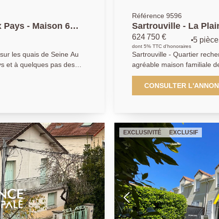
Référence 9596
x Pays - Maison 6
Sartrouville - La Pla
624 750 €
5 pièce
dont 5% TTC d'honoraires
ur les quais de Seine Au
Sartrouville - Quartier recherché de 
ys et à quelques pas des
agréable maison familiale de
e élégante maison familiale
habitables sur un terrain de
ue terrain arboré de 740
quartier prisé de La Plaine. Au rez-de-chaussée, vous serez accueilli
CONSULTER L'ANNO
par une entrée avec placard
soigné offrent un cadre de
lumineux ouvrant sur une agr
ensé pour le confort de
chambre, une salle de bains
avec de nombreux rangements. À l'étage, l'espace nuit s
EXCLUSIVITÉ
EXCLUSIF
èque pouvant également
de deux chambres confortables. Les combles aménagés o
pendante équipée, un vaste
quatrième chambre ainsi qu
é par une salle à manger
un bureau, une salle de je
c rangements et des W.C
besoins. La maison bénéficie également d'un sous-sol total
s avec point d'eau et
comprenant un garage, une
ntale avec salle de bains
stockage. À l'extérieur, vous profiterez d'un grand jardin, véritable
.C indépendant complète ce
havre de paix, parfait pour 
repas en terrasse ou les pro
une cuisine d'été idéale
maison offrant un beau poten