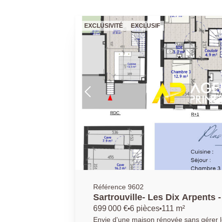
EXCLUSIVITÉ
EXCLUSIF
Référence 9602
Sartrouville- Les Dix Arpents 
111.60 m2
699 000 €
6 pièces
111 m²
Envie d'une maison rénovée sans gérer 