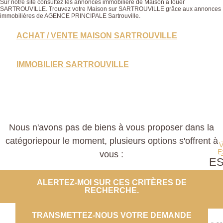
Sur notre site consultez les annonces immobilière de Maison à louer
SARTROUVILLE. Trouvez votre Maison sur SARTROUVILLE grâce aux annonces
immobilières de AGENCE PRINCIPALE Sartrouville.
ACHAT / VENTE MAISON SARTROUVILLE
IMMOBILIER SARTROUVILLE
Nous n'avons pas de biens à vous proposer dans la
catégoriepour le moment, plusieurs options s'offrent à
E
vous :
E
PROP
ALERTEZ-MOI SUR CES CRITÈRES DE
RECHERCHE.
CO
TRANSMETTEZ-NOUS VOTRE DEMANDE