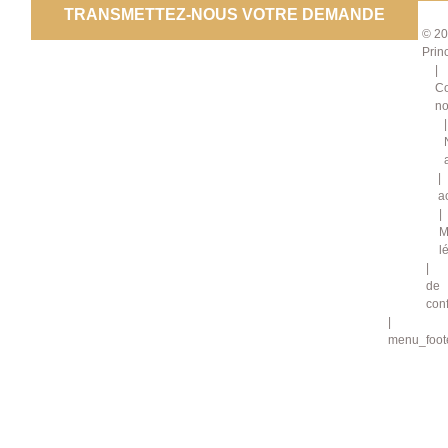
TRANSMETTEZ-NOUS VOTRE DEMANDE
© 20
Prin
Co
no
a
M
l
de
conf
menu_foote