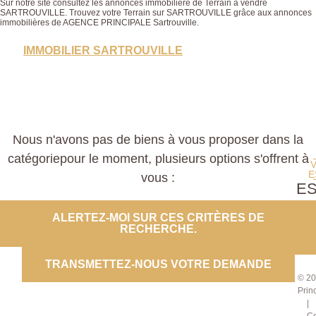
Sur notre site consultez les annonces immobilière de Terrain à vendre
SARTROUVILLE. Trouvez votre Terrain sur SARTROUVILLE grâce aux annonces
immobilières de AGENCE PRINCIPALE Sartrouville.
IMMOBILIER SARTROUVILLE
Nous n'avons pas de biens à vous proposer dans la
catégoriepour le moment, plusieurs options s'offrent à
E
vous :
E
PROP
ALERTEZ-MOI SUR CES CRITÈRES DE
RECHERCHE.
CO
TRANSMETTEZ-NOUS VOTRE DEMANDE
© 20
Prin