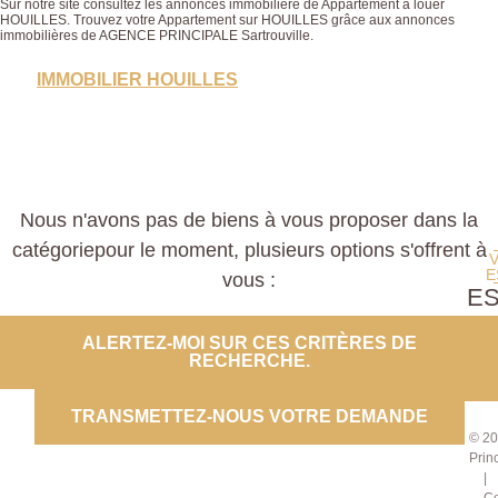
Sur notre site consultez les annonces immobilière de Appartement à louer
HOUILLES. Trouvez votre Appartement sur HOUILLES grâce aux annonces
immobilières de AGENCE PRINCIPALE Sartrouville.
IMMOBILIER HOUILLES
Nous n'avons pas de biens à vous proposer dans la
catégoriepour le moment, plusieurs options s'offrent à
E
vous :
E
PROP
ALERTEZ-MOI SUR CES CRITÈRES DE
RECHERCHE.
CO
TRANSMETTEZ-NOUS VOTRE DEMANDE
© 20
Prin