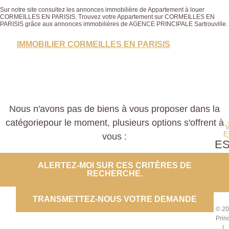
Sur notre site consultez les annonces immobilière de Appartement à louer
CORMEILLES EN PARISIS. Trouvez votre Appartement sur CORMEILLES EN
PARISIS grâce aux annonces immobilières de AGENCE PRINCIPALE Sartrouville.
IMMOBILIER CORMEILLES EN PARISIS
Nous n'avons pas de biens à vous proposer dans la
catégoriepour le moment, plusieurs options s'offrent à
E
vous :
E
PROP
ALERTEZ-MOI SUR CES CRITÈRES DE
RECHERCHE.
CO
TRANSMETTEZ-NOUS VOTRE DEMANDE
© 20
Prin