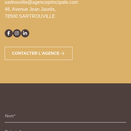
sartrouville@agenceprincipale.com
46, Avenue Jean Jaurès,
78500 SARTROUVILLE
CONTACTER L'AGENCE
Nom