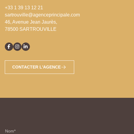
+33 1 39 13 12 21
sartrouville@agenceprincipale.com
46, Avenue Jean Jaurès,
78500 SARTROUVILLE
CONTACTER L'AGENCE
Nom