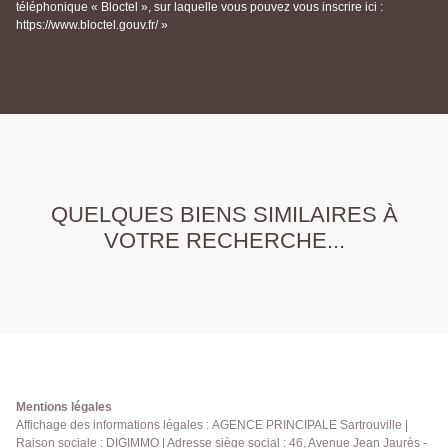
téléphonique « Bloctel », sur laquelle vous pouvez vous inscrire ici :
https://www.bloctel.gouv.fr/ »
QUELQUES BIENS SIMILAIRES À
VOTRE RECHERCHE...
Mentions légales
Affichage des informations légales : AGENCE PRINCIPALE Sartrouville |
Raison sociale : DIGIMMO | Adresse siège social : 46, Avenue Jean Jaurès -