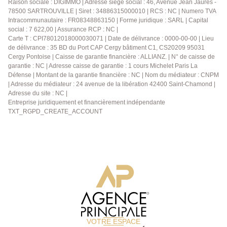
Raison sociale : DIGIMMO | Adresse siège social : 46, Avenue Jean Jaurès -
privatif en sous-sol. Les atouts : résidence sécurisée
78500 SARTROUVILLE | Siret : 34886315000010 | RCS : NC | Numero TVA
avec gardien, ascenseur, nombreux placards et
Intracommunautaire : FR08348863150 | Forme juridique : SARL | Capital
espaces de rangement, cellier et débarras, cave, box
social : 7 622,00 | Assurance RCP : NC |
fermé en sous-sol. À découvrir sans tarder ! N'hésitez
Carte T : CPI78012018000030071 | Date de délivrance : 0000-00-00 | Lieu
plus et contactez-nous dès maintenant au
de délivrance : 35 BD du Port CAP Cergy bâtiment C1, CS20209 95031
01.39.13.12.21 pour obtenir plus d'informations ou
Cergy Pontoise | Caisse de garantie financière : ALLIANZ. | N° de caisse de
garantie : NC | Adresse caisse de garantie : 1 cours Michelet Paris La
pour organiser une visite !
Défense | Montant de la garantie financière : NC | Nom du médiateur : CNPM
| Adresse du médiateur : 24 avenue de la libération 42400 Saint-Chamond |
Adresse du site : NC |
Entreprise juridiquement et financièrement indépendante
TXT_RGPD_CREATE_ACCOUNT
VOTRE ESPACE