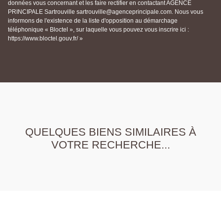
données vous concernant et les faire rectifier en contactant AGENCE
PRINCIPALE Sartrouville sartrouville@agenceprincipale.com. Nous vous
informons de l'existence de la liste d'opposition au démarchage
téléphonique « Bloctel », sur laquelle vous pouvez vous inscrire ici :
https://www.bloctel.gouv.fr/ »
QUELQUES BIENS SIMILAIRES À
VOTRE RECHERCHE...