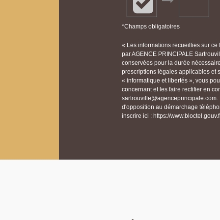
*Champs obligatoires
« Les informations recueillies sur ce
par AGENCE PRINCIPALE Sartrouville
conservées pour la durée nécessaire à
prescriptions légales applicables et
« informatique et libertés », vous p
concernant et les faire rectifier en
sartrouville@agenceprincipale.com. N
d'opposition au démarchage téléphon
inscrire ici : https://www.bloctel.gouv.f