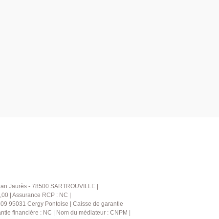
e Jean Jaurès - 78500 SARTROUVILLE |
,00 | Assurance RCP : NC |
209 95031 Cergy Pontoise | Caisse de garantie
rantie financière : NC | Nom du médiateur : CNPM |