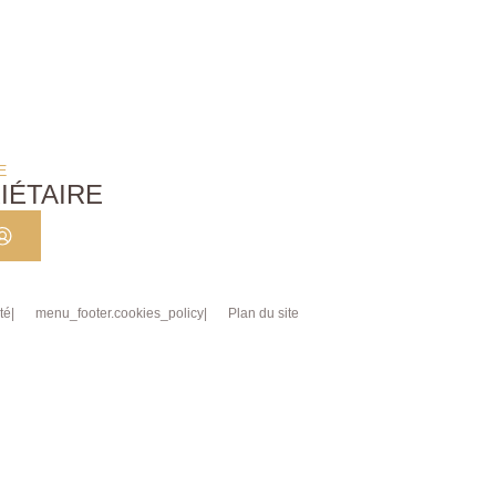
E
IÉTAIRE
té
menu_footer.cookies_policy
Plan du site