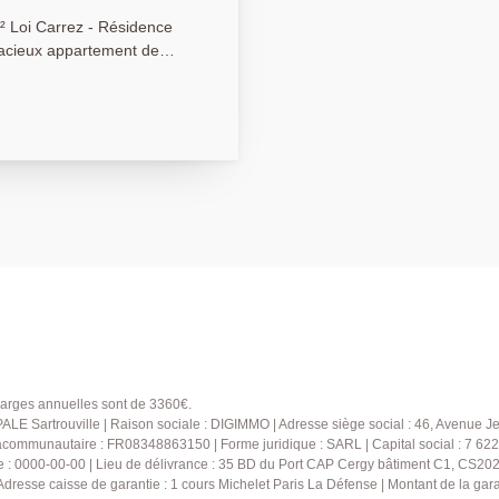
² Loi Carrez - Résidence
e résidence sécurisée,
 Il se compose :
 séjour avec une agréable
ine indépendante équipée
de trois chambres, d'une
eux dégagements avec
un débarras, apportant un
ationnement privatif en
nt, cellier et débarras,
39.13.12.21 pour obtenir
visite !
charges annuelles sont de 3360€.
ALE Sartrouville | Raison sociale : DIGIMMO | Adresse siège social : 46, Avenu
communautaire : FR08348863150 | Forme juridique : SARL | Capital social : 7 622
 : 0000-00-00 | Lieu de délivrance : 35 BD du Port CAP Cergy bâtiment C1, CS20
| Adresse caisse de garantie : 1 cours Michelet Paris La Défense | Montant de la ga