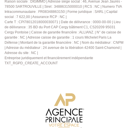
Raison sociale : DIGIMMO | Adresse siège social : 46, Avenue Jean Jaurès -
qui mettent environ 16 minutes pour rejoindre la gare
78500 SARTROUVILLE | Siret : 34886315000010 | RCS : NC | Numero TVA
RER Sartrouville ligne A ou encore la gare
Intracommunautaire : FR08348863150 | Forme juridique : SARL | Capital
d'Argenteuil ou le T2 de Bezons. Les charges incluent
social : 7 622,00 | Assurance RCP : NC |
le chauffage, l'eau froide, l'eau chaude, le fond de
Carte T : CPI78012018000030071 | Date de délivrance : 0000-00-00 | Lieu
de délivrance : 35 BD du Port CAP Cergy bâtiment C1, CS20209 95031
travaux, l'entretien des espaces verts, le ménage des
Cergy Pontoise | Caisse de garantie financière : ALLIANZ. | N° de caisse de
espaces communs, les charges de syndic sur la cave
garantie : NC | Adresse caisse de garantie : 1 cours Michelet Paris La
et la place de parking. Une visite s'impose !
Défense | Montant de la garantie financière : NC | Nom du médiateur : CNPM
Contactez-nous dès maintenant au 01.39.13.12.21
| Adresse du médiateur : 24 avenue de la libération 42400 Saint-Chamond |
pour obtenir plus d'informations ou pour organiser
Adresse du site : NC |
une visite.
Entreprise juridiquement et financièrement indépendante
TXT_RGPD_CREATE_ACCOUNT
VOTRE ESPACE