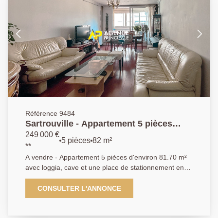
Référence 9484
Sartrouville - Appartement 5 pièces
81.70 m² avec loggia, cave et parking
249 000 €
5 pièces
82 m²
**
A vendre - Appartement 5 pièces d'environ 81.70 m²
avec loggia, cave et une place de stationnement en
sous-sol. Cet appartement comprend : - Entrée avec
placards, séjour et salle à manger, cuisine équipée
CONSULTER L'ANNONCE
fermée, W.C indépendant, couloir desservant 3
chambres avec placards, salle de bains - Une belle