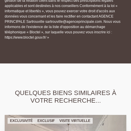
gestion de la relation client dans le respect des prescriptions légales
applicables et sont destinées à nos conseillers Conformément à la loi «
informatique et libertés », vous pouvez exercer votre droit d'accès aux
données vous concernant et les faire rectifier en contactant AGENCE
PRINCIPALE Sartrouville sartrouville@agenceprincipale.com. Nous vous
informons de l'existence de la liste d'opposition au démarchage
téléphonique « Bloctel », sur laquelle vous pouvez vous inscrire ici :
https://www.bloctel.gouv.fr/ »
QUELQUES BIENS SIMILAIRES À
VOTRE RECHERCHE...
EXCLUSIVITÉ
EXCLUSIF
VISITE VIRTUELLE