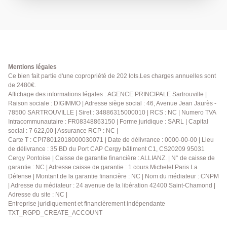
loggia - Une cave d'environ 8 m² en sous-sol - Place
de parking privative en sous-sol DPE : D- GES : D Prix
: 249 000 € (honoraires d'agence inclus) Contactez-
nous dès maintenant au 01.39.13.12.21 pour planifier
une visite ou pour obtenir plus d'informations sur cet
appartement. Mandat Exclusif Agence Principale de
Sartrouville, votre agence de confiance dans les
Mentions légales
Yvelines depuis 40 ans.
Ce bien fait partie d'une copropriété de 202 lots.Les charges annuelles sont
de 2480€.
Affichage des informations légales : AGENCE PRINCIPALE Sartrouville |
Raison sociale : DIGIMMO | Adresse siège social : 46, Avenue Jean Jaurès -
78500 SARTROUVILLE | Siret : 34886315000010 | RCS : NC | Numero TVA
Intracommunautaire : FR08348863150 | Forme juridique : SARL | Capital
social : 7 622,00 | Assurance RCP : NC |
Carte T : CPI78012018000030071 | Date de délivrance : 0000-00-00 | Lieu
de délivrance : 35 BD du Port CAP Cergy bâtiment C1, CS20209 95031
Cergy Pontoise | Caisse de garantie financière : ALLIANZ. | N° de caisse de
garantie : NC | Adresse caisse de garantie : 1 cours Michelet Paris La
Défense | Montant de la garantie financière : NC | Nom du médiateur : CNPM
| Adresse du médiateur : 24 avenue de la libération 42400 Saint-Chamond |
Adresse du site : NC |
Entreprise juridiquement et financièrement indépendante
TXT_RGPD_CREATE_ACCOUNT