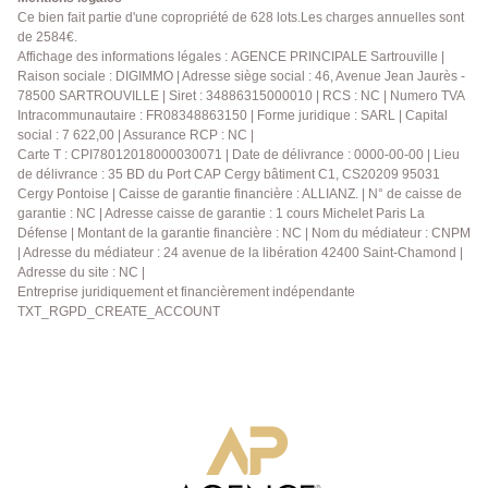
inclus) Contactez-nous dès maintenant au
Ce bien fait partie d'une copropriété de 628 lots.Les charges annuelles sont
de 2584€.
01.39.13.12.21 pour planifier une visite ou pour
Affichage des informations légales : AGENCE PRINCIPALE Sartrouville |
obtenir plus d'informations sur cet appartement.
Raison sociale : DIGIMMO | Adresse siège social : 46, Avenue Jean Jaurès -
Mandat Exclusif Agence Principale de Sartrouville,
78500 SARTROUVILLE | Siret : 34886315000010 | RCS : NC | Numero TVA
votre agence de confiance dans les Yvelines depuis
Intracommunautaire : FR08348863150 | Forme juridique : SARL | Capital
40 ans.
social : 7 622,00 | Assurance RCP : NC |
Carte T : CPI78012018000030071 | Date de délivrance : 0000-00-00 | Lieu
de délivrance : 35 BD du Port CAP Cergy bâtiment C1, CS20209 95031
Cergy Pontoise | Caisse de garantie financière : ALLIANZ. | N° de caisse de
garantie : NC | Adresse caisse de garantie : 1 cours Michelet Paris La
Défense | Montant de la garantie financière : NC | Nom du médiateur : CNPM
| Adresse du médiateur : 24 avenue de la libération 42400 Saint-Chamond |
Adresse du site : NC |
Entreprise juridiquement et financièrement indépendante
TXT_RGPD_CREATE_ACCOUNT