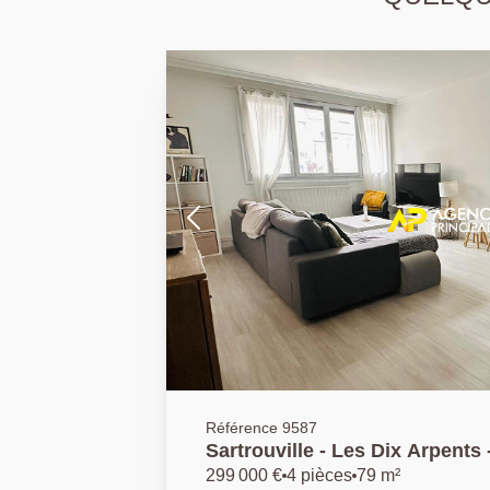
Référence 9587
Sartrouville - Les Dix Arpents
pièces 78.59 m2 avec cave et 
299 000 €
4 pièces
79 m²