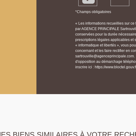
*Champs obligatoires
« Les informations recueillies sur ce
par AGENCE PRINCIPALE Sartrouville
conservées pour la durée nécessaire à
prescriptions légales applicables et
« informatique et libertés », vous p
concernant et les faire rectifier en
sartrouville@agenceprincipale.com. N
d'opposition au démarchage téléphon
inscrire ici : https://www.bloctel.gouv.f
S BIENS SIMILAIRES À VOTRE RECH