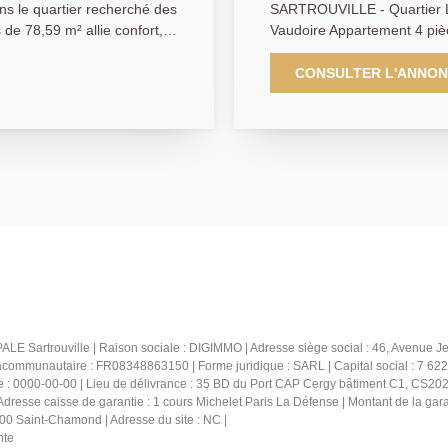
ans le quartier recherché des
SARTROUVILLE - Quartier La 
de 78,59 m² allie confort,
Vaudoire Appartement 4 pièces -
situé dans le quartier reche
pratique et agréable, parfait
seulement 10 minutes à pied
CONSULTER L'ANNO
partement se
appartement familial de 67,
e cuisine séparée équipée,
résidence calme et entretenue. L'appartement se compos
fortables avec placards et
entrée, d'un séjour lumineu
s et de WC séparés. Une cave
une bénéficiant d'un balcon 
 nombreux
équipée, d'une buanderie, d'u
ximité des transports et
profiterez également d'une 
s'impose !
rangement supplémentaire, 
intenant au 01.39.13.12.21
à emplacement libre au sein de la rés
plus d'informations !
commerces, des écoles et d
fonctionnel et bien agencé 
une famille ou un investissement locatif. Les ato
pied de la gare de Sartrouv
gardien - Stationnement dan
ALE Sartrouville | Raison sociale : DIGIMMO | Adresse siège social : 46, Avenu
proche de toutes commodités À visiter sans tarder ! N'hésitez p
communautaire : FR08348863150 | Forme juridique : SARL | Capital social : 7 622
 : 0000-00-00 | Lieu de délivrance : 35 BD du Port CAP Cergy bâtiment C1, CS20
contactez-nous dès mainten
| Adresse caisse de garantie : 1 cours Michelet Paris La Défense | Montant de la ga
d'informations ou pour organ
00 Saint-Chamond | Adresse du site : NC |
nte