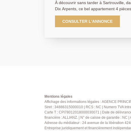
À découvrir sans tarder à Sartrouville, d
Dix Arpents, ce bel appartement 4 pièces 
fonctionnalité et emplacement idéal. Situé à seulement 8 minutes à
pieds de la gare, il offre un cadre de vie 
CONSULTER L'ANNONCE
pour une famille ou un couple en quête d'espace. L'ap
compose d'une entrée, d'un cellier, d'un
d'un séjour lumineux, de 2 chambres con
penderies intégrés, d'une salle de bain
et un box de stationnement complètent ce bien. Ses
rangements, sa belle superficie et sa pro
commodités en font un bien rare sur le secteur. Une visite 
N'hésitez plus et contactez-nous dès ma
pour organiser une visite ou pour obtenir 
Mentions légales
Affichage des informations légales : AGENCE PRINCIP
Siret : 34886315000010 | RCS : NC | Numero TVA Intra
Carte T : CPI78012018000030071 | Date de délivrance
financière : ALLIANZ. | N° de caisse de garantie : NC 
Adresse du médiateur : 24 avenue de la libération 424
Entreprise juridiquement et financièrement indépenda