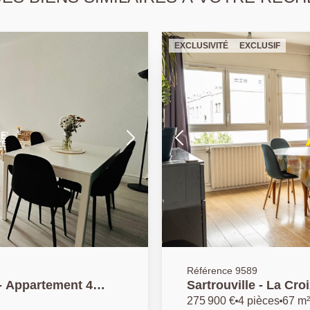
EXCLUSIVITÉ
EXCLUSIF
Référence 9589
 - Appartement 4
Sartrouville - La Cr
box
pièces 67.10 m2 avec
275 900 €
4 pièces
67 m²