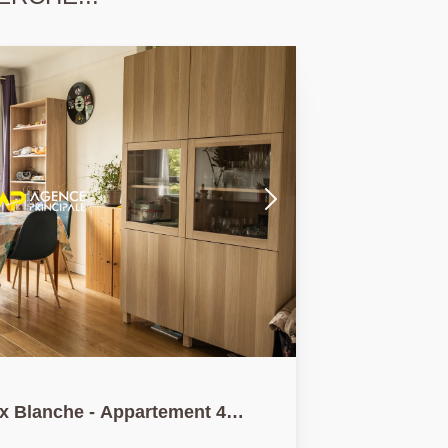
oix Blanche - Appartement 4
 parking et cave