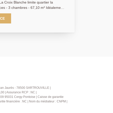
Croix Blanche limite quartier la
 3 chambres - 67,10 m² Idéalement
rché de La Croix Blanche à Sartrouville, à
s de la gare, découvrez cet agréable
NCE
10 m², situé au 4ème étage d'une
e d'une
x avec placard, de trois chambres dont
privatif, d'une cuisine indépendante
ne salle d'eau et de W.C séparés. Vous
cave en sous-sol, offrant un espace de
ainsi que d'une place de stationnement
idence. À proximité des
es transports, cet appartement
constitue une excellente opportunité pour
uts : - À 10 minutes à
ille - Cave en sous-sol - Résidence avec
s la résidence - Quartier recherché et
e Jean Jaurès - 78500 SARTROUVILLE |
lus et
,00 | Assurance RCP : NC |
209 95031 Cergy Pontoise | Caisse de garantie
ant au 01.39.13.12.21 pour obtenir plus
rantie financière : NC | Nom du médiateur : CNPM |
iser une visite.