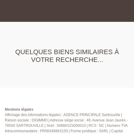
QUELQUES BIENS SIMILAIRES À
VOTRE RECHERCHE...
Mentions légales
Affichage des informations légales : AGENCE PRINCIPALE Sartrouville |
Raison sociale : DIGIMMO | Adresse siège social : 46, Avenue Jean Jaurès -
78500 SARTROUVILLE | Siret : 34886315000010 | RCS : NC | Numero TVA
Intracommunautaire : FR08348863150 | Forme juridique : SARL | Capital