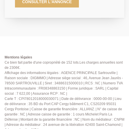
situé dans une résidence agréable et bien entretenue.
CONSULTER L'ANNONCE
Il se compose d'une entrée accueillante, d'un séjour
spacieux ouvrant sur un balcon, d'un couloir
desservant deux chambres avec placards intégrés
dont une bénéficiant également d'un balcon privatif,
d'un dressing, d'une salle de bains, de WC séparés
ainsi que d'une cuisine indépendante entièrement
équipée avec son cellier attenant. Les plus : une cave
et une place de stationnement en sous-sol viennent
compléter ce bien. Proche des commerces, écoles et
Mentions légales
transports, cet appartement offre un cadre de vie
Ce bien fait partie d'une copropriété de 152 lots.Les charges annuelles sont
de 2306€.
confortable et pratique pour toute la famille. Situé à 3
Affichage des informations légales : AGENCE PRINCIPALE Sartrouville |
minutes à pieds de 4 lignes de bus (9, 272, 25, 26)
Raison sociale : DIGIMMO | Adresse siège social : 46, Avenue Jean Jaurès -
qui mettent environ 16 minutes pour rejoindre la gare
78500 SARTROUVILLE | Siret : 34886315000010 | RCS : NC | Numero TVA
RER Sartrouville ligne A ou encore la gare
Intracommunautaire : FR08348863150 | Forme juridique : SARL | Capital
d'Argenteuil ou le T2 de Bezons. Les charges incluent
social : 7 622,00 | Assurance RCP : NC |
le chauffage, l'eau froide, l'eau chaude, le fond de
Carte T : CPI78012018000030071 | Date de délivrance : 0000-00-00 | Lieu
de délivrance : 35 BD du Port CAP Cergy bâtiment C1, CS20209 95031
travaux, l'entretien des espaces verts, le ménage des
Cergy Pontoise | Caisse de garantie financière : ALLIANZ. | N° de caisse de
espaces communs, les charges de syndic sur la cave
garantie : NC | Adresse caisse de garantie : 1 cours Michelet Paris La
et la place de parking. Une visite s'impose !
Défense | Montant de la garantie financière : NC | Nom du médiateur : CNPM
Contactez-nous dès maintenant au 01.39.13.12.21
| Adresse du médiateur : 24 avenue de la libération 42400 Saint-Chamond |
pour obtenir plus d'informations ou organiser une