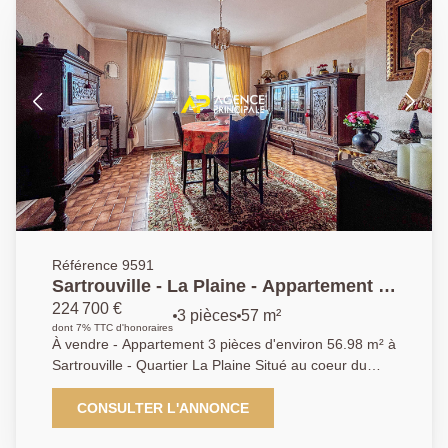
Référence 9591
Sartrouville - La Plaine - Appartement 3
pièces 56.98 m² avec cave et parking
224 700 €
3 pièces
57 m²
dont 7% TTC d'honoraires
À vendre - Appartement 3 pièces d'environ 56.98 m² à
Sartrouville - Quartier La Plaine Situé au coeur du
quartier recherché de La Plaine à Sartrouville,
découvrez cet agréable appartement 3 pièces de
CONSULTER L'ANNONCE
56.98 m² au 2ème étage d'une résidence de 5