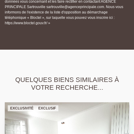
données vous concernant et les faire rectifier en contactant AGENCE
PRINCIPALE Sartrouville sartrouville@agenceprincipale.com. Nous vous
informons de l'existence de la liste d'opposition au démarchage
téléphonique « Bloctel », sur laquelle vous pouvez vous inscrire ici :
https://www.bloctel.gouv.fr/ »
QUELQUES BIENS SIMILAIRES À
VOTRE RECHERCHE...
EXCLUSIVITÉ
EXCLUSIF