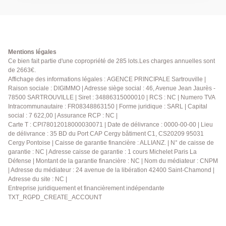
d'un séjour lumineux, de 2 chambres confortables
avec placards et penderies intégrés, d'une salle de
bains et de WC séparés. Une cave et un box de
stationnement complètent ce bien. Ses nombreux
rangements, sa belle superficie et sa proximité des
Mentions légales
transports et commodités en font un bien rare sur le
Ce bien fait partie d'une copropriété de 285 lots.Les charges annuelles sont
de 2663€.
secteur. Une visite s'impose ! N'hésitez plus et
Affichage des informations légales : AGENCE PRINCIPALE Sartrouville |
contactez-nous dès maintenant au 01.39.13.12.21
Raison sociale : DIGIMMO | Adresse siège social : 46, Avenue Jean Jaurès -
pour organiser une visite ou pour obtenir plus
78500 SARTROUVILLE | Siret : 34886315000010 | RCS : NC | Numero TVA
d'informations !
Intracommunautaire : FR08348863150 | Forme juridique : SARL | Capital
social : 7 622,00 | Assurance RCP : NC |
Carte T : CPI78012018000030071 | Date de délivrance : 0000-00-00 | Lieu
de délivrance : 35 BD du Port CAP Cergy bâtiment C1, CS20209 95031
Cergy Pontoise | Caisse de garantie financière : ALLIANZ. | N° de caisse de
garantie : NC | Adresse caisse de garantie : 1 cours Michelet Paris La
Défense | Montant de la garantie financière : NC | Nom du médiateur : CNPM
| Adresse du médiateur : 24 avenue de la libération 42400 Saint-Chamond |
Adresse du site : NC |
Entreprise juridiquement et financièrement indépendante
TXT_RGPD_CREATE_ACCOUNT