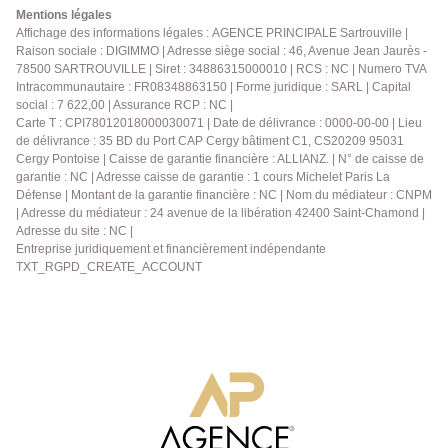
estimatif déjà réalisé). Vous bénéficierez également
Mentions légales
d'un box de stationnement en sous-sol, apportant
Affichage des informations légales : AGENCE PRINCIPALE Sartrouville |
Raison sociale : DIGIMMO | Adresse siège social : 46, Avenue Jean Jaurès -
confort et sécurité au quotidien. Appartement idéal
78500 SARTROUVILLE | Siret : 34886315000010 | RCS : NC | Numero TVA
pour un premier achat ou un investissement, alliant
Intracommunautaire : FR08348863150 | Forme juridique : SARL | Capital
calme, fonctionnalité et potentiel d'évolution. À visiter
social : 7 622,00 | Assurance RCP : NC |
sans tarder ! Contactez-nous dès maintenant au
Carte T : CPI78012018000030071 | Date de délivrance : 0000-00-00 | Lieu
01.39.13.12.21 pour obtenir plus d'informations ou
de délivrance : 35 BD du Port CAP Cergy bâtiment C1, CS20209 95031
organiser une visite !
Cergy Pontoise | Caisse de garantie financière : ALLIANZ. | N° de caisse de
garantie : NC | Adresse caisse de garantie : 1 cours Michelet Paris La
Défense | Montant de la garantie financière : NC | Nom du médiateur : CNPM
| Adresse du médiateur : 24 avenue de la libération 42400 Saint-Chamond |
Adresse du site : NC |
Entreprise juridiquement et financièrement indépendante
TXT_RGPD_CREATE_ACCOUNT