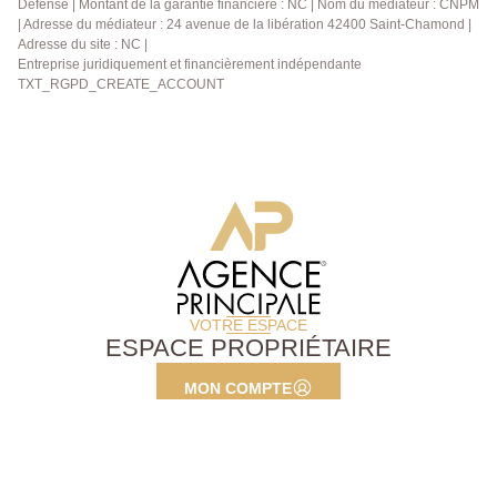
Défense | Montant de la garantie financière : NC | Nom du médiateur : CNPM
| Adresse du médiateur : 24 avenue de la libération 42400 Saint-Chamond |
Adresse du site : NC |
Entreprise juridiquement et financièrement indépendante
TXT_RGPD_CREATE_ACCOUNT
VOTRE ESPACE
ESPACE PROPRIÉTAIRE
MON COMPTE
© 2026 Agence Principale
Contactez-nous
Notre agence
Nos actualités
Mentions légales
Politique de confidentialité
menu_footer.cookies_policy
Plan du site