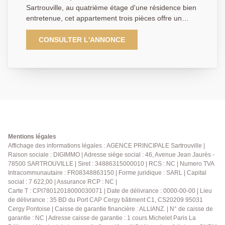
Contactez-nous dès maintenant au 01.39.13.12.21
Sartrouville, au quatrième étage d'une résidence bien
pour obtenir plus d'informations ou organiser une
entretenue, cet appartement trois pièces offre un
visite.
cadre de vie agréable et fonctionnel. Il se compose :
d'une entrée, d'un double séjour lumineux ouvrant sur
CONSULTER L'ANNONCE
un balcon d'environ 6.50 m², d'un dégagement
desservant deux chambres confortables dont une
avec placards, d'une cuisine ouverte équipée avec
cellier, d'un dressing, d'un W.C et d'une salle de bains.
L'ensemble est en état correct, permettant une
installation immédiate tout en laissant la possibilité de
personnaliser selon vos goûts. Une place de parking
en sous-sol complète ce bien. Proche des
commerces, des écoles et des transports, cet
Mentions légales
appartement constitue une opportunité idéale pour
Affichage des informations légales : AGENCE PRINCIPALE Sartrouville |
Raison sociale : DIGIMMO | Adresse siège social : 46, Avenue Jean Jaurès -
une résidence principale ou un investissement.
78500 SARTROUVILLE | Siret : 34886315000010 | RCS : NC | Numero TVA
N'hésitez plus et contactez-nous dès maintenant au
Intracommunautaire : FR08348863150 | Forme juridique : SARL | Capital
01.39.13.12.21 pour organiser une visite ou por
social : 7 622,00 | Assurance RCP : NC |
obtenir plus d'informations.
Carte T : CPI78012018000030071 | Date de délivrance : 0000-00-00 | Lieu
de délivrance : 35 BD du Port CAP Cergy bâtiment C1, CS20209 95031
Cergy Pontoise | Caisse de garantie financière : ALLIANZ. | N° de caisse de
garantie : NC | Adresse caisse de garantie : 1 cours Michelet Paris La