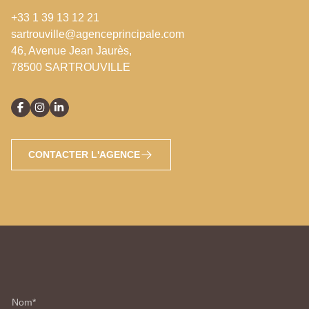
+33 1 39 13 12 21
sartrouville@agenceprincipale.com
46, Avenue Jean Jaurès,
78500 SARTROUVILLE
CONTACTER L'AGENCE
Nom