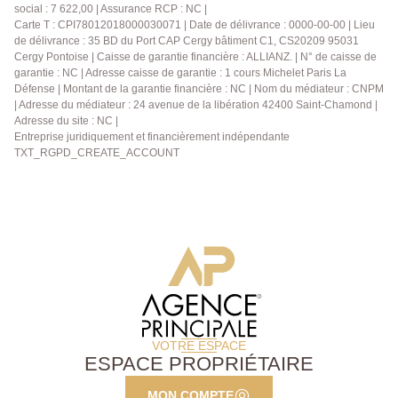
social : 7 622,00 | Assurance RCP : NC |
proximité des commerces, transports et des
Carte T : CPI78012018000030071 | Date de délivrance : 0000-00-00 | Lieu
commodités. À visiter sans tarder ! Contactez-nous
de délivrance : 35 BD du Port CAP Cergy bâtiment C1, CS20209 95031
dès maintenant au 01.39.13.12.21 pour organiser une
Cergy Pontoise | Caisse de garantie financière : ALLIANZ. | N° de caisse de
garantie : NC | Adresse caisse de garantie : 1 cours Michelet Paris La
visite ou pour obtenir plus d'informations !
Défense | Montant de la garantie financière : NC | Nom du médiateur : CNPM
| Adresse du médiateur : 24 avenue de la libération 42400 Saint-Chamond |
Adresse du site : NC |
Entreprise juridiquement et financièrement indépendante
TXT_RGPD_CREATE_ACCOUNT
VOTRE ESPACE
ESPACE PROPRIÉTAIRE
MON COMPTE