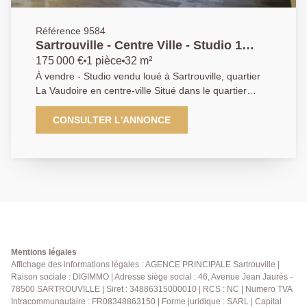
Référence 9584
Sartrouville - Centre Ville - Studio 1
pièce 32.06 m2 avec parking
175 000 €
1 pièce
32 m²
À vendre - Studio vendu loué à Sartrouville, quartier
La Vaudoire en centre-ville Situé dans le quartier
recherché de La Vaudoire à Sartrouville, découvrez ce
studio de 32,06 m² vendu loué, idéal pour un
CONSULTER L'ANNONCE
investissement locatif sécurisé. Au sein d'une
résidence récente de 2016, sécurisée et équipée d'un
ascenseur, ce bien en rez-de-chaussée sur 4 étages
se compose d'une entrée ouvrant sur un séjour
lumineux avec cuisine ouverte équipée, ainsi qu'une
salle d'eau avec W.C. Vous bénéficierez également
d'une place de stationnement privative en sous-sol.
Les atouts : - Résidence récente et sécurisée -
Faibles charges de copropriété - Chauffage individuel
Mentions légales
au gaz - 2 places de parking en sous-sol avec vidéo-
Affichage des informations légales : AGENCE PRINCIPALE Sartrouville |
Raison sociale : DIGIMMO | Adresse siège social : 46, Avenue Jean Jaurès -
surveillance (1 louée avec l'appartement et la
78500 SARTROUVILLE | Siret : 34886315000010 | RCS : NC | Numero TVA
seconde louée à part) - Studio fonctionnel et bien
Intracommunautaire : FR08348863150 | Forme juridique : SARL | Capital
agencé - Bien vendu loué, idéal investisseur À