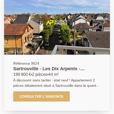
Référence 9524
Sartrouville - Les Dix Arpents -
Appartement 2 pièces 43.31 m2 avec
199 900 €
2 pièces
44 m²
terrasse et cave
À découvrir sans tarder : état neuf ! Appartement 2
pièces idéalement situé à Sartrouville dans le quartier
Les Dix Arpents À moins de 10 minutes à pieds de la
gare de Sartrouville, venez découvrir cet appartement
CONSULTER L'ANNONCE
2 pièces d'environ 43,31 m², bénéficiant d'une
situation géographique privilégiée, proche des
transports, commerces et commodités. L'appartement