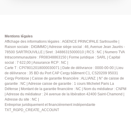
se compose d'un séjour agréable donnant sur un
balcon offrant une vue dégagée, d'une chambre
confortable, d'une cuisine fonctionnelle et d'une salle
de bains avec W.C. Une cave en sous-sol complète ce
bien. Idéal pour un premier achat, un investissement
locatif ou un pied-à-terre, ce bien séduira par son
Mentions légales
emplacement recherché et son état impeccable ! -
Affichage des informations légales : AGENCE PRINCIPALE Sartrouville |
Raison sociale : DIGIMMO | Adresse siège social : 46, Avenue Jean Jaurès -
Emplacement rare - Accès rapide à Paris -
78500 SARTROUVILLE | Siret : 34886315000010 | RCS : NC | Numero TVA
Opportunité à saisir ! N'hésitez plus, contactez-nous
Intracommunautaire : FR08348863150 | Forme juridique : SARL | Capital
dès maintenant au 01.39.13.12.21 pour obtenir plus
social : 7 622,00 | Assurance RCP : NC |
d'informations ou pour organiser une visite !
Carte T : CPI78012018000030071 | Date de délivrance : 0000-00-00 | Lieu
de délivrance : 35 BD du Port CAP Cergy bâtiment C1, CS20209 95031
Cergy Pontoise | Caisse de garantie financière : ALLIANZ. | N° de caisse de
garantie : NC | Adresse caisse de garantie : 1 cours Michelet Paris La
Défense | Montant de la garantie financière : NC | Nom du médiateur : CNPM
| Adresse du médiateur : 24 avenue de la libération 42400 Saint-Chamond |
Adresse du site : NC |
Entreprise juridiquement et financièrement indépendante
TXT_RGPD_CREATE_ACCOUNT