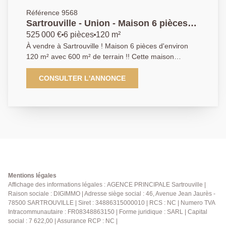
des beaux jours. Une opportunité rare à ne pas
Référence 9568
manquer pour ceux qui recherchent espace, confort
Sartrouville - Union - Maison 6 pièces
et accessibilité ! N'hésitez plus et contactez-bous dès
120 m² avec garage
525 000 €
6 pièces
120 m²
maintenant au 01.39.13.12.21 pour obtenir plus
À vendre à Sartrouville ! Maison 6 pièces d'environ
d'informations ou organiser une visite !
120 m² avec 600 m² de terrain !! Cette maison
comprend : - Au rez-de-chaussée : double séjour,
cuisine, 2 chambres, salle de bains - A l'étage:
CONSULTER L'ANNONCE
Dégagement desservant 2 chambres, salle d'eau,
W.C - Un sous-sol total offrant garage et de
nombreuses possibilités d'aménagement, bureau,
salle de jeux, une cave à vin, une buanderie. Prix :
525 000 € (honoraires d'agence inclus) Contactez-
nous dès maintenant au 01.39.13.12.21 pour planifier
une visite ou pour obtenir plus d'informations sur cette
maison. Mandat Agence Principale de Sartrouville,
votre agence de confiance dans les Yvelines depuis
Mentions légales
plus de 40 ans.
Affichage des informations légales : AGENCE PRINCIPALE Sartrouville |
Raison sociale : DIGIMMO | Adresse siège social : 46, Avenue Jean Jaurès -
78500 SARTROUVILLE | Siret : 34886315000010 | RCS : NC | Numero TVA
Intracommunautaire : FR08348863150 | Forme juridique : SARL | Capital
social : 7 622,00 | Assurance RCP : NC |