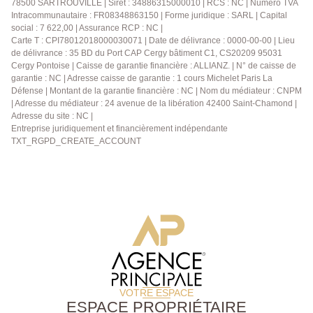
78500 SARTROUVILLE | Siret : 34886315000010 | RCS : NC | Numero TVA
(rangements, atelier, salle de jeux, buanderie,
environnement exceptionnel. Une opportunité rare sur
Intracommunautaire : FR08348863150 | Forme juridique : SARL | Capital
bureau). Une belle opportunité pour une vie familiale
le secteur, à découvrir sans tarder ! N'hésitez plus et
social : 7 622,00 | Assurance RCP : NC |
paisible aux portes de la capitale ! Contactez-nous au
Carte T : CPI78012018000030071 | Date de délivrance : 0000-00-00 | Lieu
contactez-nous au 01.39.13.12.21 !!!
01.39.13.12.21 pour plus d'informations ou pour
de délivrance : 35 BD du Port CAP Cergy bâtiment C1, CS20209 95031
organiser une visite.
Cergy Pontoise | Caisse de garantie financière : ALLIANZ. | N° de caisse de
garantie : NC | Adresse caisse de garantie : 1 cours Michelet Paris La
Défense | Montant de la garantie financière : NC | Nom du médiateur : CNPM
| Adresse du médiateur : 24 avenue de la libération 42400 Saint-Chamond |
Adresse du site : NC |
Entreprise juridiquement et financièrement indépendante
TXT_RGPD_CREATE_ACCOUNT
VOTRE ESPACE
ESPACE PROPRIÉTAIRE