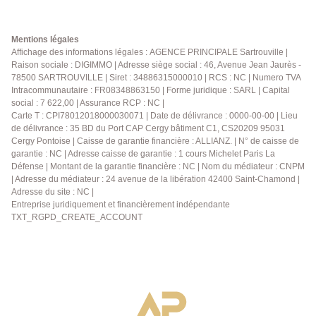
maintenant au 01.39.13.12.21 pour planifier une visite
d'aménagement. - Un sous-sol total aux multiples
ou pour obtenir plus d'informations sur cette maison.
usages avec garage double. - Une maison pleine de
Mandat Agence Principale de Sartrouville, votre
Mentions légales
charme, prête à accueillir une nouvelle histoire de
agence de confiance dans les Yvelines depuis plus de
Affichage des informations légales : AGENCE PRINCIPALE Sartrouville |
famille. Une maison où il fait bon vivre, alliant
Raison sociale : DIGIMMO | Adresse siège social : 46, Avenue Jean Jaurès -
40 ans.
élégance, fonctionnalité et qualité de vie dans un
78500 SARTROUVILLE | Siret : 34886315000010 | RCS : NC | Numero TVA
environnement exceptionnel. Une opportunité rare sur
Intracommunautaire : FR08348863150 | Forme juridique : SARL | Capital
le secteur, à découvrir sans tarder ! N'hésitez plus et
social : 7 622,00 | Assurance RCP : NC |
Carte T : CPI78012018000030071 | Date de délivrance : 0000-00-00 | Lieu
contactez-nous au 01.39.13.12.21 !!!
de délivrance : 35 BD du Port CAP Cergy bâtiment C1, CS20209 95031
Cergy Pontoise | Caisse de garantie financière : ALLIANZ. | N° de caisse de
garantie : NC | Adresse caisse de garantie : 1 cours Michelet Paris La
Défense | Montant de la garantie financière : NC | Nom du médiateur : CNPM
| Adresse du médiateur : 24 avenue de la libération 42400 Saint-Chamond |
Adresse du site : NC |
Entreprise juridiquement et financièrement indépendante
TXT_RGPD_CREATE_ACCOUNT