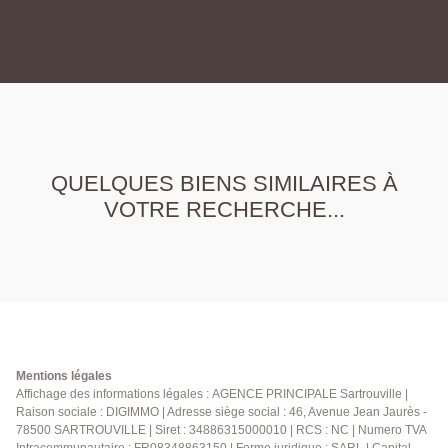
QUELQUES BIENS SIMILAIRES À
VOTRE RECHERCHE...
Mentions légales
Affichage des informations légales : AGENCE PRINCIPALE Sartrouville |
Raison sociale : DIGIMMO | Adresse siège social : 46, Avenue Jean Jaurès -
78500 SARTROUVILLE | Siret : 34886315000010 | RCS : NC | Numero TVA
Intracommunautaire : FR08348863150 | Forme juridique : SARL | Capital